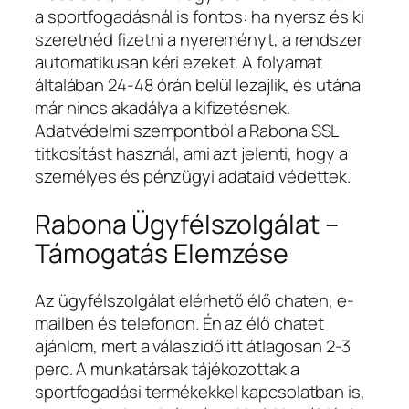
a sportfogadásnál is fontos: ha nyersz és ki
szeretnéd fizetni a nyereményt, a rendszer
automatikusan kéri ezeket. A folyamat
általában 24-48 órán belül lezajlik, és utána
már nincs akadálya a kifizetésnek.
Adatvédelmi szempontból a Rabona SSL
titkosítást használ, ami azt jelenti, hogy a
személyes és pénzügyi adataid védettek.
Rabona Ügyfélszolgálat –
Támogatás Elemzése
Az ügyfélszolgálat elérhető élő chaten, e-
mailben és telefonon. Én az élő chatet
ajánlom, mert a válaszidő itt átlagosan 2-3
perc. A munkatársak tájékozottak a
sportfogadási termékekkel kapcsolatban is,