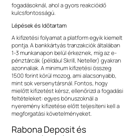
fogadásoknál, ahol a gyors reakcióidő
kulcsfontosságú.
Lépések és Időtartam
A kifizetési folyamat a platform egyik kiemelt
pontja. A bankkártyás tranzakciók általában
1-3 munkanapon belül érkeznek, míg az e-
pénztárcák (például Skrill, Neteller) gyakran
azonnaliak. A minimum kifizetési összeg
1500 forint körül mozog, ami alacsonyabb,
mint sok versenytársnál. Fontos, hogy
mielőtt kifizetést kérsz, ellenőrizd a fogadási
feltételeket: egyes bónuszoknál a
nyeremény kifizetése előtt teljesíteni kell a
megforgatási követelményeket.
Rabona Deposit és