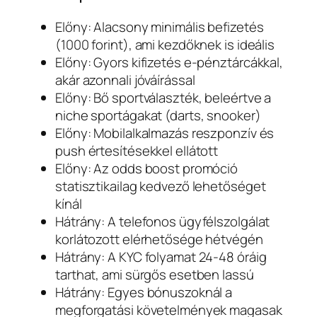
Előny: Alacsony minimális befizetés
(1000 forint), ami kezdőknek is ideális
Előny: Gyors kifizetés e-pénztárcákkal,
akár azonnali jóváírással
Előny: Bő sportválaszték, beleértve a
niche sportágakat (darts, snooker)
Előny: Mobilalkalmazás reszponzív és
push értesítésekkel ellátott
Előny: Az odds boost promóció
statisztikailag kedvező lehetőséget
kínál
Hátrány: A telefonos ügyfélszolgálat
korlátozott elérhetősége hétvégén
Hátrány: A KYC folyamat 24-48 óráig
tarthat, ami sürgős esetben lassú
Hátrány: Egyes bónuszoknál a
megforgatási követelmények magasak