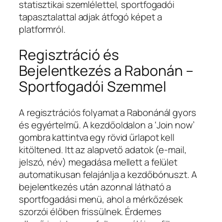
statisztikai szemlélettel, sportfogadói
tapasztalattal adjak átfogó képet a
platformról.
Regisztráció és
Bejelentkezés a Rabonán –
Sportfogadói Szemmel
A regisztrációs folyamat a Rabonánál gyors
és egyértelmű. A kezdőoldalon a ‘Join now’
gombra kattintva egy rövid űrlapot kell
kitöltened. Itt az alapvető adatok (e-mail,
jelszó, név) megadása mellett a felület
automatikusan felajánlja a kezdőbónuszt. A
bejelentkezés után azonnal látható a
sportfogadási menü, ahol a mérkőzések
szorzói élőben frissülnek. Érdemes