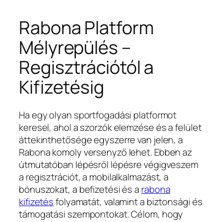
Rabona Platform
Mélyrepülés –
Regisztrációtól a
Kifizetésig
Ha egy olyan sportfogadási platformot
keresel, ahol a szorzók elemzése és a felület
áttekinthetősége egyszerre van jelen, a
Rabona komoly versenyző lehet. Ebben az
útmutatóban lépésről lépésre végigveszem
a regisztrációt, a mobilalkalmazást, a
bónuszokat, a befizetési és a
rabona
kifizetés
folyamatát, valamint a biztonsági és
támogatási szempontokat. Célom, hogy