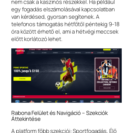
nem csak a kaszinós részekkel. Ha például
egy fogadás elszámolásával kapcsolatban
van kérdésed, gyorsan segítenek. A
telefonos támogatás hétfőtől péntekig 9-18
óra között érhető el, ami a hétvégi meccsek
előtt korlátozó lehet.
Rabona Felület és Navigáció – Szekciók
Áttekintése
A platform főbb szekciói: Sportfogadás, Élő