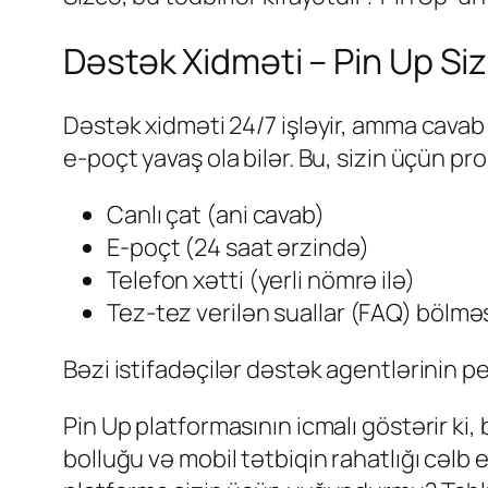
Dəstək Xidməti – Pin Up Si
Dəstək xidməti 24/7 işləyir, amma cavab 
e-poçt yavaş ola bilər. Bu, sizin üçün pr
Canlı çat (ani cavab)
E-poçt (24 saat ərzində)
Telefon xətti (yerli nömrə ilə)
Tez-tez verilən suallar (FAQ) bölmə
Bəzi istifadəçilər dəstək agentlərinin p
Pin Up platformasının icmalı göstərir ki
bolluğu və mobil tətbiqin rahatlığı cəlb 