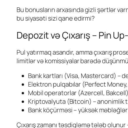
Bu bonusların arxasında gizli şərtlər v
bu siyasəti sizi qane edirmi?
Depozit və Çıxarış – Pin Up-
Pul yatırmaq asandır, amma çıxarış prose
limitlər və komissiyalar barədə düşün
Bank kartları (Visa, Mastercard) – de
Elektron pulqabılar (Perfect Money, S
Mobil operatorlar (Azercell, Bakcell
Kriptovalyuta (Bitcoin) – anonimlik 
Bank köçürməsi – yüksək məbləğlə
Çıxarış zamanı təsdiqləmə tələb olunur 