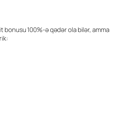
ozit bonusu 100%-ə qədər ola bilər, amma
ik: