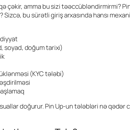
ə çəkir, amma bu sizi təəccübləndirmirmi? Pin
Sizcə, bu sürətli giriş arxasında hansı mexani
ydiyyat
, soyad, doğum tarixi)
ik
yüklənməsi (KYC tələbi)
ləşdirilməsi
 başlamaq
ı suallar doğurur. Pin Up-un tələbləri nə qədər