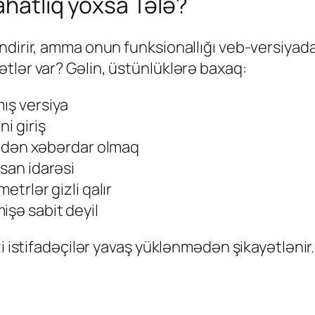
ahatlıq yoxsa Tələ?
dirir, amma onun funksionallığı veb-versiyadan
tlər var? Gəlin, üstünlüklərə baxaq:
mış versiya
i giriş
rindən xəbərdar olmaq
asan idarəsi
etrlər gizli qalır
işə sabit deyil
zi istifadəçilər yavaş yüklənmədən şikayətləni