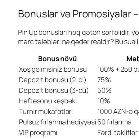
Bonuslar və Promosiyalar –
Pin Up bonusları həqiqətən sərfəlidir, 
mərc tələbləri nə qədər realdır? Bu sual
Bonus növü
Məb
Xoş gəlmisiniz bonusu
100% + 250 pu
Depozit bonusu (2-ci)
75%
Depozit bonusu (3-cü)
50%
Həftəsonu keşbek
10%
Turnir mükafatları
1000 AZN-ə q
Pulsuz fırlanma hədiyyəsi
50 fırlanma
VIP proqramı
Fərdi təkliflər