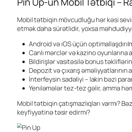
Pin Up-un Mobil Tətbiqi – R
Mobil tətbiqin mövcudluğu hər kəsi sevin
etmək daha sürətlidir, yoxsa məhdudiyyə
Android və iOS üçün optimallaşdırıl
Canlı mərclər və kazino oyunlarına an
Bildirişlər vasitəsilə bonus təkliflə
Depozit və çıxarış əməliyyatlarının 
İnterfeysin sadəliyi – lakin bəzi param
Yeniləmələr tez-tez gəlir, amma həm
Mobil tətbiqin çatışmazlıqları varmı? Bə
keyfiyyətinə təsir edirmi?