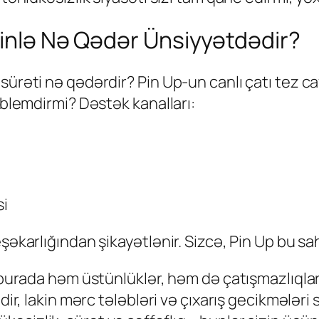
zinlə Nə Qədər Ünsiyyətdədir?
sürəti nə qədərdir? Pin Up-un canlı çatı tez c
oblemdirmi? Dəstək kanalları:
si
eşəkarlığından şikayətlənir. Sizcə, Pin Up bu s
, burada həm üstünlüklər, həm də çatışmazlıqlar
edir, lakin mərc tələbləri və çıxarış gecikmələri