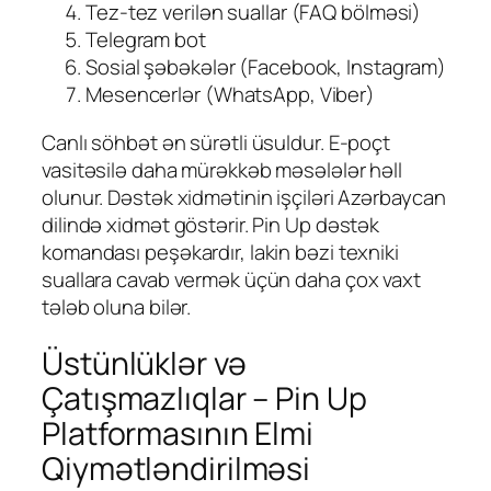
Tez-tez verilən suallar (FAQ bölməsi)
Telegram bot
Sosial şəbəkələr (Facebook, Instagram)
Mesencerlər (WhatsApp, Viber)
Canlı söhbət ən sürətli üsuldur. E-poçt
vasitəsilə daha mürəkkəb məsələlər həll
olunur. Dəstək xidmətinin işçiləri Azərbaycan
dilində xidmət göstərir. Pin Up dəstək
komandası peşəkardır, lakin bəzi texniki
suallara cavab vermək üçün daha çox vaxt
tələb oluna bilər.
Üstünlüklər və
Çatışmazlıqlar – Pin Up
Platformasının Elmi
Qiymətləndirilməsi