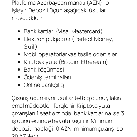
Platforma Azərbaycan manatı (AZN) ilə
işləyir. Depozit üçün aşağıdakı üsullar
mövcuddur:
Bank kartları (Visa, Mastercard)
Elektron pulqabılar (Perfect Money,
Skrill)
Mobil operatorlar vasitəsilə ödənişlər
Kriptovalyuta (Bitcoin, Ethereum)
Bank köçürməsi
Ödəniş terminalları
Online bankçılıq
Çıxarış üçün eyni üsullar tətbiq olunur, lakin
emal müddətləri fərqlənir. Kriptovalyuta
çıxarışları 1 saat ərzində, bank kartlarına isə 3
iş günü ərzində həyata keçirilir. Minimum
depozit məbləği 10 AZN, minimum çıxarış isə
20 AZN-dir.