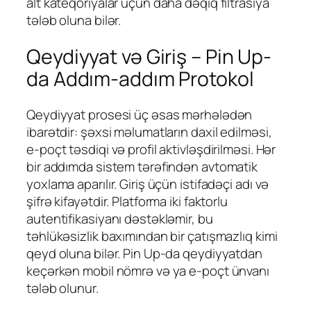
alt kateqoriyalar üçün daha dəqiq filtrasiya
tələb oluna bilər.
Qeydiyyat və Giriş – Pin Up-
da Addım-addım Protokol
Qeydiyyat prosesi üç əsas mərhələdən
ibarətdir: şəxsi məlumatların daxil edilməsi,
e-poçt təsdiqi və profil aktivləşdirilməsi. Hər
bir addımda sistem tərəfindən avtomatik
yoxlama aparılır. Giriş üçün istifadəçi adı və
şifrə kifayətdir. Platforma iki faktorlu
autentifikasiyanı dəstəkləmir, bu
təhlükəsizlik baxımından bir çatışmazlıq kimi
qeyd oluna bilər. Pin Up-da qeydiyyatdan
keçərkən mobil nömrə və ya e-poçt ünvanı
tələb olunur.