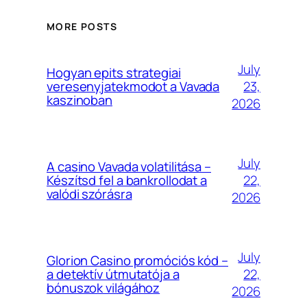
MORE POSTS
July
Hogyan epits strategiai
23,
veresenyjatekmodot a Vavada
kaszinoban
2026
July
A casino Vavada volatilitása –
22,
Készítsd fel a bankrollodat a
valódi szórásra
2026
July
Glorion Casino promóciós kód –
22,
a detektív útmutatója a
bónuszok világához
2026