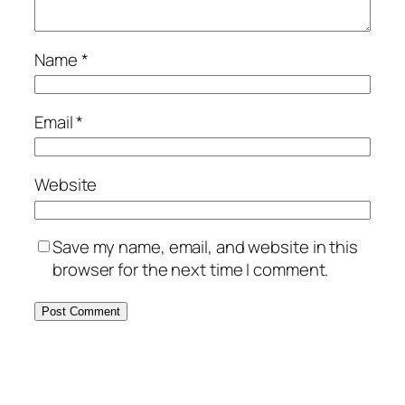
Name
*
Email
*
Website
Save my name, email, and website in this
browser for the next time I comment.