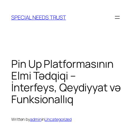
Skip
to
SPECIAL NEEDS TRUST
content
Pin Up Platformasının
Elmi Tədqiqi –
İnterfeys, Qeydiyyat və
Funksionallıq
Written by
admin
in
Uncategorized