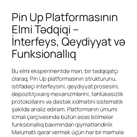
Pin Up Platformasının
Elmi Tədqiqi –
İnterfeys, Qeydiyyat və
Funksionallıq
Bu elmi eksperimentdə mən, bir tədqiqatçı
olaraq, Pin Up platformasının strukturunu,
istifadəçi interfeysini, qeydiyyat prosesini,
depozit/çıxarış mexanizmlərini, təhlükəsizlik
protokollarını və dəstək xidmətini sistematik
şəkildə analiz edirəm. Platformanın ümumi
icmalı çərçivəsində bütün əsas bölmələr
funksionallıq baxımından qiymətləndirilir.
Məlumatlı qərar vermək üçün hər bir mərhələ