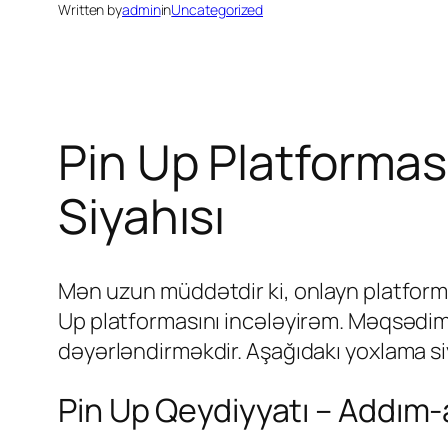
Written by
admin
in
Uncategorized
Pin Up Platformas
Siyahısı
Mən uzun müddətdir ki, onlayn platforma
Up platformasını incələyirəm. Məqsədim, 
dəyərləndirməkdir. Aşağıdakı yoxlama si
Pin Up Qeydiyyatı – Addım