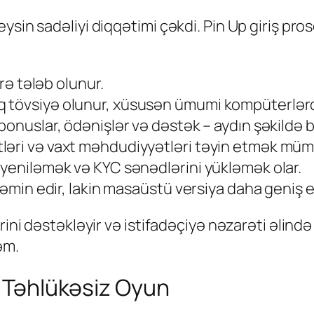
sin sadəliyi diqqətimi çəkdi. Pin Up giriş pros
frə tələb olunur.
q tövsiyə olunur, xüsusən ümumi kompüterlər
 bonuslar, ödənişlər və dəstək – aydın şəkildə
ləri və vaxt məhdudiyyətləri təyin etmək mü
 yeniləmək və KYC sənədlərini yükləmək olar.
 təmin edir, lakin masaüstü versiya daha geniş e
ərini dəstəkləyir və istifadəçiyə nəzarəti əlin
əm.
a Təhlükəsiz Oyun