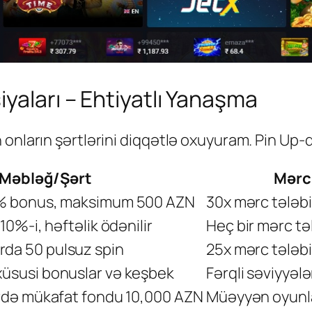
yaları – Ehtiyatlı Yanaşma
 onların şərtlərini diqqətlə oxuyuram. Pin Up
Məbləğ/Şərt
Mərc 
0% bonus, maksimum 500 AZN
30x mərc tələbi
 10%-i, həftəlik ödənilir
Heç bir mərc tə
da 50 pulsuz spin
25x mərc tələbi
xüsusi bonuslar və keşbek
Fərqli səviyyələ
ərdə mükafat fondu 10,000 AZN
Müəyyən oyunl