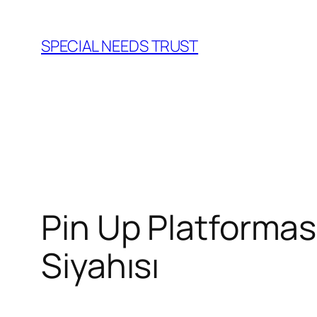
Skip
to
SPECIAL NEEDS TRUST
content
Pin Up Platformas
Siyahısı