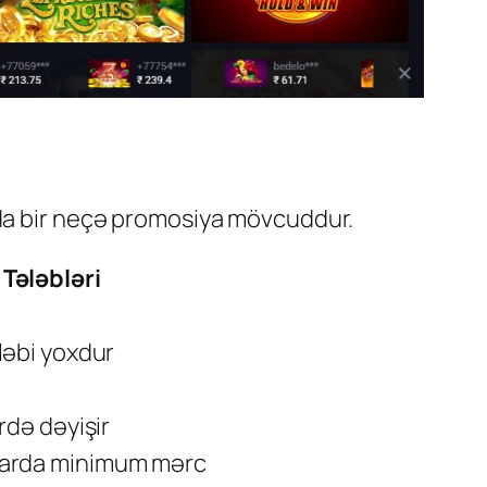
-da bir neçə promosiya mövcuddur.
Tələbləri
ləbi yoxdur
rdə dəyişir
arda minimum mərc