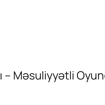
ı – Məsuliyyətli Oy