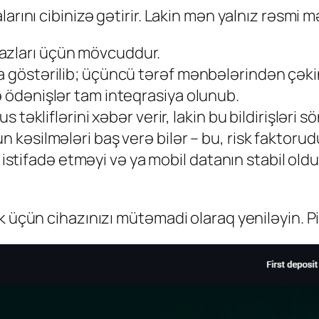
larını cibinizə gətirir. Lakin mən yalnız rəsm
azları üçün mövcuddur.
da göstərilib; üçüncü tərəf mənbələrindən çəki
ə ödənişlər tam inteqrasiya olunub.
nus təkliflərini xəbər verir, lakin bu bildirişl
n kəsilmələri baş verə bilər – bu, risk faktorud
stifadə etməyi və ya mobil datanın stabil ol
k üçün cihazınızı mütəmadi olaraq yeniləyin. P