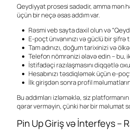
Qeydiyyat prosesi sadədir, amma mən h
üçün bir neçə əsas addım var.
Rəsmi veb sayta daxil olun və “Qeyd
E-poçt ünvanınızı və güclü bir şifrə 
Tam adınızı, doğum tarixinizi və ölkə
Telefon nömrənizi əlavə edin – bu, i
İstifadəçi razılaşmasını diqqətlə ox
Hesabınızı təsdiqləmək üçün e-poçtu
İlk girişdən sonra profil məlumatların
Bu addımları izləməklə, siz platformanın
qərar verməyin, çünki hər bir məlumat so
Pin Up Giriş və İnterfeys – 