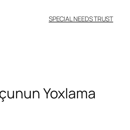
SPECIAL NEEDS TRUST
unçunun Yoxlama