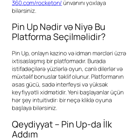
360.com/rocketon/
ünvanını yoxlaya
bilərsiniz.
Pin Up Nədir və Niyə Bu
Platforma Seçilməlidir?
Pin Up, onlayn kazino və idman mərcləri üzrə
ixtisaslaşmış bir platformadır. Burada
istifadəçilərə yüzlərlə oyun, canlı dilerlər və
müxtəlif bonuslar təklif olunur. Platformanın
əsas gücü, sadə interfeysi və yüksək
keyfiyyətli xidmətidir. Yeni başlayanlar üçün
hər şey intuitivdir: bir neçə kliklə oyuna
başlaya bilərsiniz.
Qeydiyyat – Pin Up-da İlk
Addım