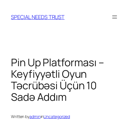
Skip
to
SPECIAL NEEDS TRUST
content
Pin Up Platforması –
Keyfiyyətli Oyun
Təcrübəsi Üçün 10
Sadə Addım
Written by
admin
in
Uncategorized