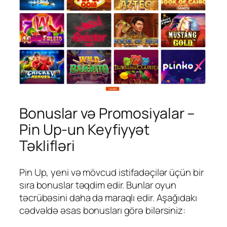
Bonuslar və Promosiyalar –
Pin Up-un Keyfiyyət
Təklifləri
Pin Up, yeni və mövcud istifadəçilər üçün bir
sıra bonuslar təqdim edir. Bunlar oyun
təcrübəsini daha da maraqlı edir. Aşağıdakı
cədvəldə əsas bonusları görə bilərsiniz: