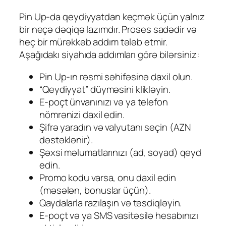
Pin Up-da qeydiyyatdan keçmək üçün yalnız
bir neçə dəqiqə lazımdır. Proses sadədir və
heç bir mürəkkəb addım tələb etmir.
Aşağıdakı siyahıda addımları görə bilərsiniz:
Pin Up-ın rəsmi səhifəsinə daxil olun.
“Qeydiyyat” düyməsini klikləyin.
E-poçt ünvanınızı və ya telefon
nömrənizi daxil edin.
Şifrə yaradın və valyutanı seçin (AZN
dəstəklənir).
Şəxsi məlumatlarınızı (ad, soyad) qeyd
edin.
Promo kodu varsa, onu daxil edin
(məsələn, bonuslar üçün).
Qaydalarla razılaşın və təsdiqləyin.
E-poçt və ya SMS vasitəsilə hesabınızı