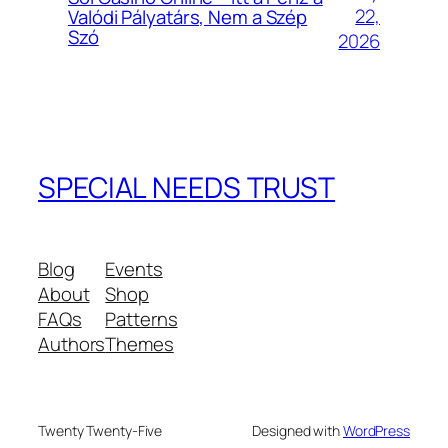
22,
Valódi Pályatárs, Nem a Szép
Szó
2026
SPECIAL NEEDS TRUST
Blog
Events
About
Shop
FAQs
Patterns
Authors
Themes
Twenty Twenty-Five
Designed with
WordPress