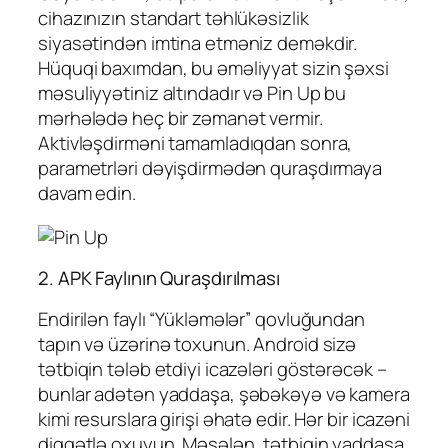
cihazınızın standart təhlükəsizlik
siyasətindən imtina etməniz deməkdir.
Hüquqi baxımdan, bu əməliyyat sizin şəxsi
məsuliyyətiniz altındadır və Pin Up bu
mərhələdə heç bir zəmanət vermir.
Aktivləşdirməni tamamladıqdan sonra,
parametrləri dəyişdirmədən quraşdırmaya
davam edin.
2. APK Faylının Quraşdırılması
Endirilən faylı “Yükləmələr” qovluğundan
tapın və üzərinə toxunun. Android sizə
tətbiqin tələb etdiyi icazələri göstərəcək –
bunlar adətən yaddaşa, şəbəkəyə və kamera
kimi resurslara girişi əhatə edir. Hər bir icazəni
diqqətlə oxuyun. Məsələn, tətbiqin yaddaşa