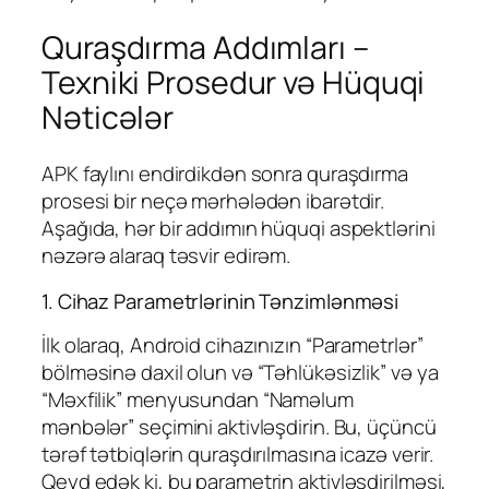
Quraşdırma Addımları –
Texniki Prosedur və Hüquqi
Nəticələr
APK faylını endirdikdən sonra quraşdırma
prosesi bir neçə mərhələdən ibarətdir.
Aşağıda, hər bir addımın hüquqi aspektlərini
nəzərə alaraq təsvir edirəm.
1. Cihaz Parametrlərinin Tənzimlənməsi
İlk olaraq, Android cihazınızın “Parametrlər”
bölməsinə daxil olun və “Təhlükəsizlik” və ya
“Məxfilik” menyusundan “Naməlum
mənbələr” seçimini aktivləşdirin. Bu, üçüncü
tərəf tətbiqlərin quraşdırılmasına icazə verir.
Qeyd edək ki, bu parametrin aktivləşdirilməsi,