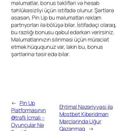
məlumatlar, bonus təklifləri və hesab
təhlükəsizliyi üçün istifadə olunur. Şərtlərə
əsasən, Pin Up bu məlumatları reklam
partnyorları ilə bölüşə bilər. İstifadəçi olaraq,
bu razılığı bonusu qəbul edərkən verirsiniz.
Məlumatlarınızın silinməsi üçün müraciət
etmək hüququnuz var, lakin bu, bonus
şərtlərinə təsir edə bilər.
←
Pin Up
Ehtimal Nəzəriyyəsi ilə
Platformasının
Mostbet Kiberidman
Ətraflı İcmalı –
Mərclərində Uğur
Oyunçular Nə
Qazanmaq
→