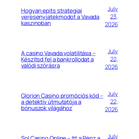
July
Hogyan epits strategiai
23,
veresenyjatekmodot a Vavada
kaszinoban
2026
July
A casino Vavada volatilitása –
22,
Készítsd fel a bankrollodat a
valódi szórásra
2026
July
Glorion Casino promóciós kód –
22,
a detektív útmutatója a
bónuszok világához
2026
July
Sol Casino Online – Itt a Pénz a