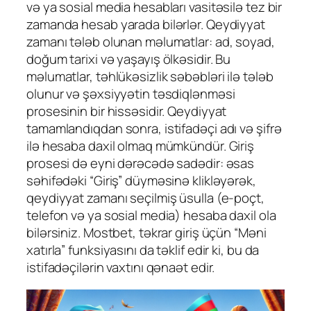
və ya sosial media hesabları vasitəsilə tez bir
zamanda hesab yarada bilərlər. Qeydiyyat
zamanı tələb olunan məlumatlar: ad, soyad,
doğum tarixi və yaşayış ölkəsidir. Bu
məlumatlar, təhlükəsizlik səbəbləri ilə tələb
olunur və şəxsiyyətin təsdiqlənməsi
prosesinin bir hissəsidir. Qeydiyyat
tamamlandıqdan sonra, istifadəçi adı və şifrə
ilə hesaba daxil olmaq mümkündür. Giriş
prosesi də eyni dərəcədə sadədir: əsas
səhifədəki “Giriş” düyməsinə klikləyərək,
qeydiyyat zamanı seçilmiş üsulla (e-poçt,
telefon və ya sosial media) hesaba daxil ola
bilərsiniz. Mostbet, təkrar giriş üçün “Məni
xatırla” funksiyasını da təklif edir ki, bu da
istifadəçilərin vaxtını qənaət edir.