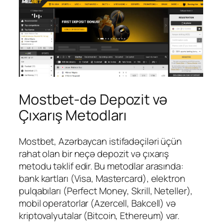
Mostbet-də Depozit və
Çıxarış Metodları
Mostbet, Azərbaycan istifadəçiləri üçün
rahat olan bir neçə depozit və çıxarış
metodu təklif edir. Bu metodlar arasında:
bank kartları (Visa, Mastercard), elektron
pulqabıları (Perfect Money, Skrill, Neteller),
mobil operatorlar (Azercell, Bakcell) və
kriptovalyutalar (Bitcoin, Ethereum) var.