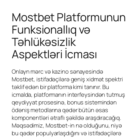
Mostbet Platformunun
Funksionallıq və
Təhlükəsizlik
Aspektləri İcması
Onlayn mərc və kazino sənayesində
Mostbet, istifadəçilərə geniş xidmət spektri
təklif edən bir platforma kimi tanınır. Bu
icmalda, platformanın interfeysindən tutmuş
qeydiyyat prosesinə, bonus sistemindən
ödəniş metodlarına qədər bütün əsas
komponentləri ətraflı şəkildə araşdıracağıq.
Məqsədimiz, Mostbet-in nə olduğunu, niyə
bu qədər populyarlaşdığını və istifadəçilərə