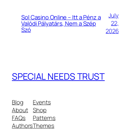
July
Sol Casino Online – Itt a Pénz a
22,
Valódi Pályatárs, Nem a Szép
Szó
2026
SPECIAL NEEDS TRUST
Blog
Events
About
Shop
FAQs
Patterns
Authors
Themes