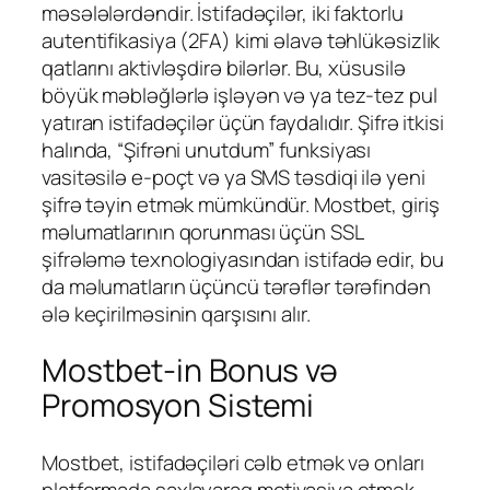
məsələlərdəndir. İstifadəçilər, iki faktorlu
autentifikasiya (2FA) kimi əlavə təhlükəsizlik
qatlarını aktivləşdirə bilərlər. Bu, xüsusilə
böyük məbləğlərlə işləyən və ya tez-tez pul
yatıran istifadəçilər üçün faydalıdır. Şifrə itkisi
halında, “Şifrəni unutdum” funksiyası
vasitəsilə e-poçt və ya SMS təsdiqi ilə yeni
şifrə təyin etmək mümkündür. Mostbet, giriş
məlumatlarının qorunması üçün SSL
şifrələmə texnologiyasından istifadə edir, bu
da məlumatların üçüncü tərəflər tərəfindən
ələ keçirilməsinin qarşısını alır.
Mostbet-in Bonus və
Promosyon Sistemi
Mostbet, istifadəçiləri cəlb etmək və onları
platformada saxlayaraq motivasiya etmək