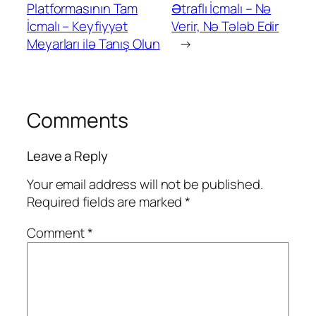
Platformasının Tam
Ətraflı İcmalı – Nə
İcmalı – Keyfiyyət
Verir, Nə Tələb Edir
Meyarları ilə Tanış Olun
→
Comments
Leave a Reply
Your email address will not be published.
Required fields are marked
*
Comment
*