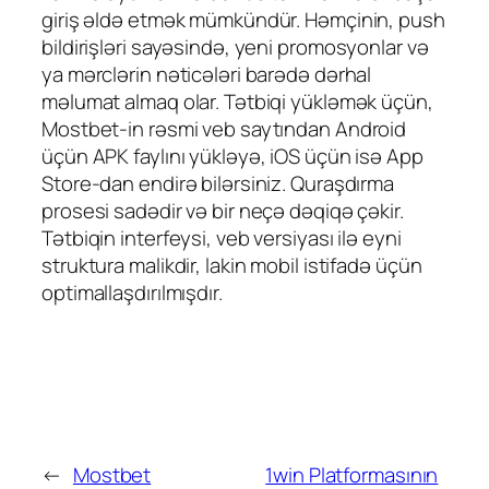
giriş əldə etmək mümkündür. Həmçinin, push
bildirişləri sayəsində, yeni promosyonlar və
ya mərclərin nəticələri barədə dərhal
məlumat almaq olar. Tətbiqi yükləmək üçün,
Mostbet-in rəsmi veb saytından Android
üçün APK faylını yükləyə, iOS üçün isə App
Store-dan endirə bilərsiniz. Quraşdırma
prosesi sadədir və bir neçə dəqiqə çəkir.
Tətbiqin interfeysi, veb versiyası ilə eyni
struktura malikdir, lakin mobil istifadə üçün
optimallaşdırılmışdır.
←
Mostbet
1win Platformasının