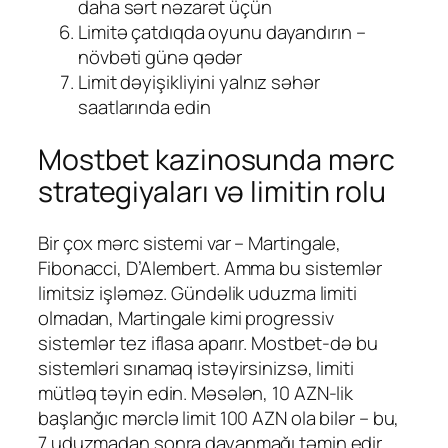
daha sərt nəzarət üçün
Limitə çatdıqda oyunu dayandırın –
növbəti günə qədər
Limit dəyişikliyini yalnız səhər
saatlarında edin
Mostbet kazinosunda mərc
strategiyaları və limitin rolu
Bir çox mərc sistemi var – Martingale,
Fibonacci, D’Alembert. Amma bu sistemlər
limitsiz işləməz. Gündəlik uduzma limiti
olmadan, Martingale kimi progressiv
sistemlər tez iflasa aparır. Mostbet-də bu
sistemləri sınamaq istəyirsinizsə, limiti
mütləq təyin edin. Məsələn, 10 AZN-lik
başlanğıc mərclə limit 100 AZN ola bilər – bu,
7 uduzmadan sonra dayanmağı təmin edir.