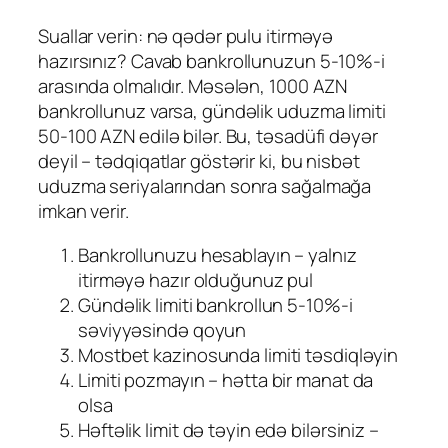
Suallar verin: nə qədər pulu itirməyə
hazırsınız? Cavab bankrollunuzun 5-10%-i
arasında olmalıdır. Məsələn, 1000 AZN
bankrollunuz varsa, gündəlik uduzma limiti
50-100 AZN edilə bilər. Bu, təsadüfi dəyər
deyil – tədqiqatlar göstərir ki, bu nisbət
uduzma seriyalarından sonra sağalmağa
imkan verir.
Bankrollunuzu hesablayın – yalnız
itirməyə hazır olduğunuz pul
Gündəlik limiti bankrollun 5-10%-i
səviyyəsində qoyun
Mostbet kazinosunda limiti təsdiqləyin
Limiti pozmayın – hətta bir manat da
olsa
Həftəlik limit də təyin edə bilərsiniz –