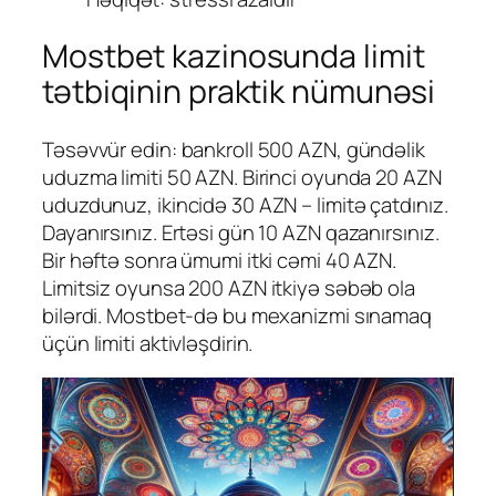
Mostbet kazinosunda limit
tətbiqinin praktik nümunəsi
Təsəvvür edin: bankroll 500 AZN, gündəlik
uduzma limiti 50 AZN. Birinci oyunda 20 AZN
uduzdunuz, ikincidə 30 AZN – limitə çatdınız.
Dayanırsınız. Ertəsi gün 10 AZN qazanırsınız.
Bir həftə sonra ümumi itki cəmi 40 AZN.
Limitsiz oyunsa 200 AZN itkiyə səbəb ola
bilərdi. Mostbet-də bu mexanizmi sınamaq
üçün limiti aktivləşdirin.