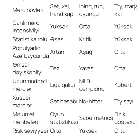
Set, xal,
Ininq, run,
Try, marj
Mərc növləri
handikap
oyunçu
xal
Canlı mərc
Yüksək
Orta
Yüksək
intensivliyi
Statistika rolu
Əsas
Kritik
Yüksək
Populyarlıq
Artan
Aşağı
Orta
Azərbaycanda
Əmsal
Tez
Yavaş
Orta
dəyişkənliyi
Uzunmüddətli
MLB
Liqa qalibi
Kubert
mərclər
çempionu
Xüsusi
Set hesabı
No-hitter
Try sayı
mərclər
Məlumat
Oyun
Fiziki
Sabermetrics
mənbələri
statistikası
göstərici
Risk səviyyəsi
Orta
Yüksək
Orta