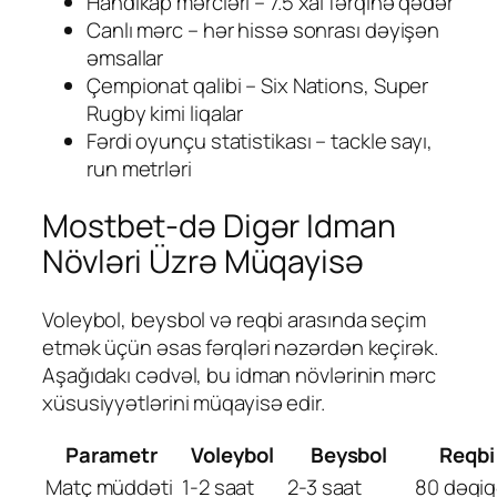
Handikap mərcləri – 7.5 xal fərqinə qədər
Canlı mərc – hər hissə sonrası dəyişən
əmsallar
Çempionat qalibi – Six Nations, Super
Rugby kimi liqalar
Fərdi oyunçu statistikası – tackle sayı,
run metrləri
Mostbet-də Digər Idman
Növləri Üzrə Müqayisə
Voleybol, beysbol və reqbi arasında seçim
etmək üçün əsas fərqləri nəzərdən keçirək.
Aşağıdakı cədvəl, bu idman növlərinin mərc
xüsusiyyətlərini müqayisə edir.
Parametr
Voleybol
Beysbol
Reqbi
Matç müddəti
1-2 saat
2-3 saat
80 dəqi