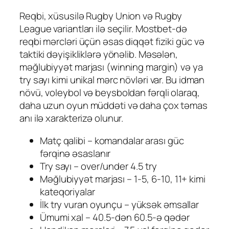
Reqbi, xüsusilə Rugby Union və Rugby
League variantları ilə seçilir. Mostbet-də
reqbi mərcləri üçün əsas diqqət fiziki güc və
taktiki dəyişikliklərə yönəlib. Məsələn,
məğlubiyyət marjası (winning margin) və ya
try sayı kimi unikal mərc növləri var. Bu idman
növü, voleybol və beysboldan fərqli olaraq,
daha uzun oyun müddəti və daha çox təmas
anı ilə xarakterizə olunur.
Matç qalibi – komandalar arası güc
fərqinə əsaslanır
Try sayı – over/under 4.5 try
Məğlubiyyət marjası – 1-5, 6-10, 11+ kimi
kateqoriyalar
İlk try vuran oyunçu – yüksək əmsallar
Ümumi xal – 40.5-dən 60.5-ə qədər