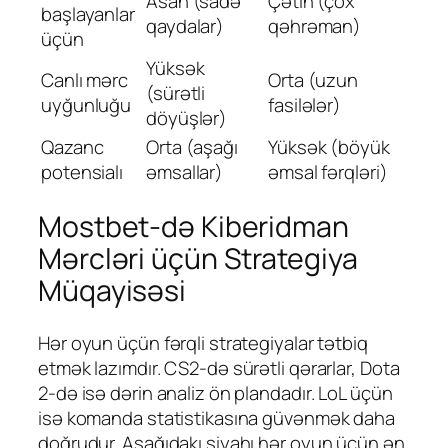
Asan (sadə
Çətin (çox
başlayanlar
qaydalar)
qəhrəman)
üçün
Yüksək
Canlı mərc
Orta (uzun
(sürətli
uyğunluğu
fasilələr)
döyüşlər)
Qazanc
Orta (aşağı
Yüksək (böyük
potensialı
əmsallar)
əmsal fərqləri)
Mostbet-də Kiberidman
Mərcləri üçün Strategiya
Müqayisəsi
Hər oyun üçün fərqli strategiyalar tətbiq
etmək lazımdır. CS2-də sürətli qərarlar, Dota
2-də isə dərin analiz ön plandadır. LoL üçün
isə komanda statistikasına güvənmək daha
doğrudur. Aşağıdakı siyahı hər oyun üçün ən