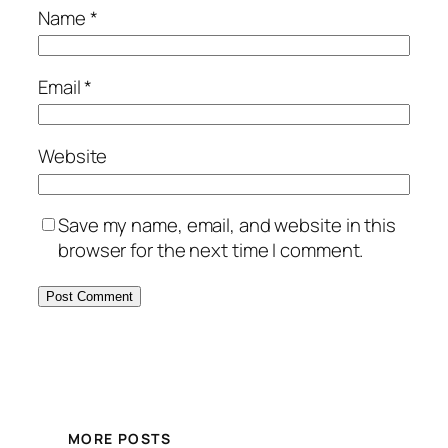
Name
*
Email
*
Website
Save my name, email, and website in this
browser for the next time I comment.
MORE POSTS