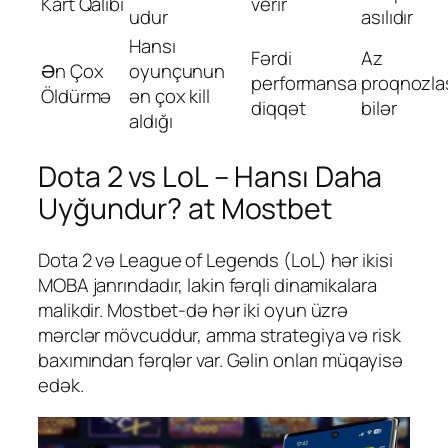
Kart Qalibi
verir
udur
asılıdır
Hansı
Fərdi
Az
Ən Çox
oyunçunun
performansa
proqnozlaş
Öldürmə
ən çox kill
diqqət
bilər
aldığı
Dota 2 vs LoL – Hansı Daha
Uyğundur? at Mostbet
Dota 2 və League of Legends (LoL) hər ikisi
MOBA janrındadır, lakin fərqli dinamikalara
malikdir. Mostbet-də hər iki oyun üzrə
mərclər mövcuddur, amma strategiya və risk
baxımından fərqlər var. Gəlin onları müqayisə
edək.