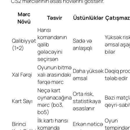
CS2 mərclərinin əsas növlərini göstərir.
Mərc
Təsvir
Üstünlüklər
Çatışmazl
Növü
Hansı
komandanın
Yüksək ris
Qalibiyyət
Sadə və
qalib
əmsal aşağ
(1×2)
anlaşıqlı
gələcəyini
bilər
seçirsən
Oyunun bitmə
Daha yüksək
Dəqiq pro
Xal Fərqi
xalı arasındakı
əmsal
tələb edir
fərqə mərc
Neçə kart
Orta risk,
oynanacağına
Bəzi matçl
Kart Sayı
statistikaya
mərc (bo3,
qeyri-sabit
əsaslanır
bo5)
İlk kartı hansı
Oyun
Birinci
Erkən nəticə
komanda
tempində