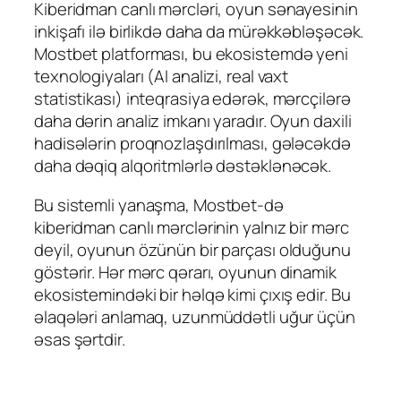
Kiberidman canlı mərcləri, oyun sənayesinin
inkişafı ilə birlikdə daha da mürəkkəbləşəcək.
Mostbet platforması, bu ekosistemdə yeni
texnologiyaları (AI analizi, real vaxt
statistikası) inteqrasiya edərək, mərcçilərə
daha dərin analiz imkanı yaradır. Oyun daxili
hadisələrin proqnozlaşdırılması, gələcəkdə
daha dəqiq alqoritmlərlə dəstəklənəcək.
Bu sistemli yanaşma, Mostbet-də
kiberidman canlı mərclərinin yalnız bir mərc
deyil, oyunun özünün bir parçası olduğunu
göstərir. Hər mərc qərarı, oyunun dinamik
ekosistemindəki bir həlqə kimi çıxış edir. Bu
əlaqələri anlamaq, uzunmüddətli uğur üçün
əsas şərtdir.