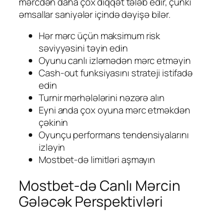
mərcdən daha çox diqqət tələb edir, çünki
əmsallar saniyələr içində dəyişə bilər.
Hər mərc üçün maksimum risk
səviyyəsini təyin edin
Oyunu canlı izləmədən mərc etməyin
Cash-out funksiyasını strateji istifadə
edin
Turnir mərhələlərini nəzərə alın
Eyni anda çox oyuna mərc etməkdən
çəkinin
Oyunçu performans tendensiyalarını
izləyin
Mostbet-də limitləri aşmayın
Mostbet-də Canlı Mərcin
Gələcək Perspektivləri