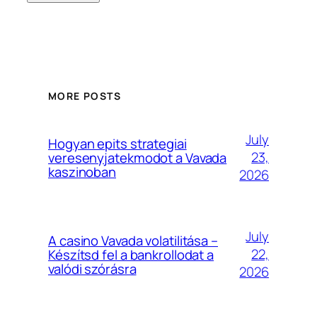
MORE POSTS
July
Hogyan epits strategiai
23,
veresenyjatekmodot a Vavada
kaszinoban
2026
July
A casino Vavada volatilitása –
22,
Készítsd fel a bankrollodat a
valódi szórásra
2026