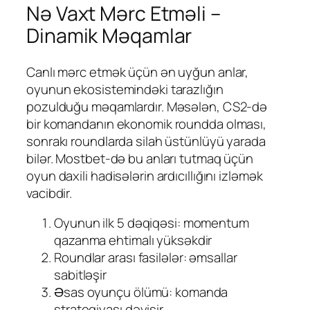
Nə Vaxt Mərc Etməli –
Dinamik Məqamlar
Canlı mərc etmək üçün ən uyğun anlar,
oyunun ekosistemindəki tarazlığın
pozulduğu məqamlardır. Məsələn, CS2-də
bir komandanın ekonomik roundda olması,
sonrakı roundlarda silah üstünlüyü yarada
bilər. Mostbet-də bu anları tutmaq üçün
oyun daxili hadisələrin ardıcıllığını izləmək
vacibdir.
Oyunun ilk 5 dəqiqəsi: momentum
qazanma ehtimalı yüksəkdir
Roundlar arası fasilələr: əmsallar
sabitləşir
Əsas oyunçu ölümü: komanda
strategiyası dəyişir