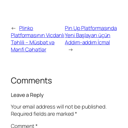
←
Plinko
Pin Up Platformasında
Platformasının Vicdanlı
Yeni Başlayan üçün
Təhlili – Müsbət və
Addım-addım İcmal
Mənfi Cəhətlər
→
Comments
Leave a Reply
Your email address will not be published.
Required fields are marked
*
Comment
*