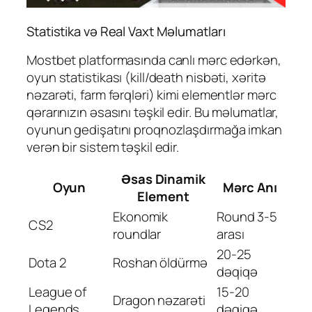
Statistika və Real Vaxt Məlumatları
Mostbet platformasında canlı mərc edərkən,
oyun statistikası (kill/death nisbəti, xəritə
nəzarəti, farm fərqləri) kimi elementlər mərc
qərarınızın əsasını təşkil edir. Bu məlumatlar,
oyunun gedişatını proqnozlaşdırmağa imkan
verən bir sistem təşkil edir.
Əsas Dinamik
Oyun
Mərc Anı
Element
Ekonomik
Round 3-5
CS2
roundlar
arası
20-25
Dota 2
Roshan öldürmə
dəqiqə
League of
15-20
Dragon nəzarəti
Legends
dəqiqə