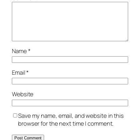
Name
*
Email
*
Website
Save my name, email, and website in this
browser for the next time I comment.