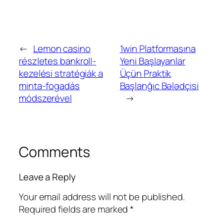
←
Lemon casino
1win Platformasına
részletes bankroll-
Yeni Başlayanlar
kezelési stratégiák a
Üçün Praktik
minta-fogadás
Başlanğıc Bələdçisi
módszerével
→
Comments
Leave a Reply
Your email address will not be published.
Required fields are marked
*