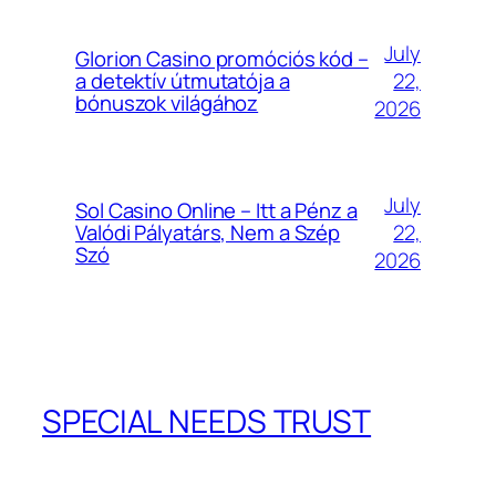
July
Glorion Casino promóciós kód –
22,
a detektív útmutatója a
bónuszok világához
2026
July
Sol Casino Online – Itt a Pénz a
22,
Valódi Pályatárs, Nem a Szép
Szó
2026
SPECIAL NEEDS TRUST