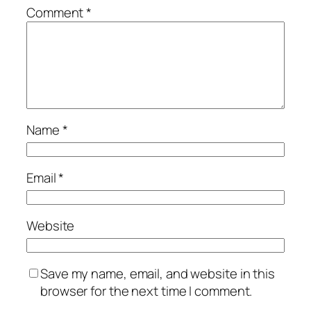
Comment
*
Name
*
Email
*
Website
Save my name, email, and website in this
browser for the next time I comment.