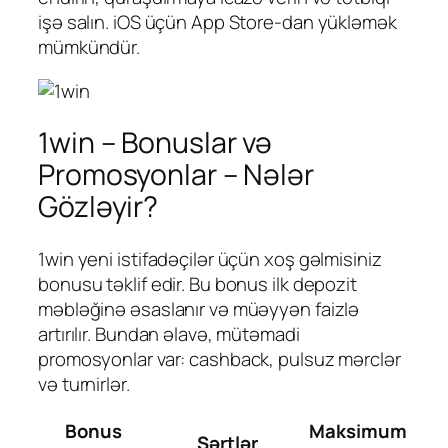
işə salın. iOS üçün App Store-dan yükləmək
mümkündür.
1win – Bonuslar və
Promosyonlar – Nələr
Gözləyir?
1win yeni istifadəçilər üçün xoş gəlmisiniz
bonusu təklif edir. Bu bonus ilk depozit
məbləğinə əsaslanır və müəyyən faizlə
artırılır. Bundan əlavə, mütəmadi
promosyonlar var: cashback, pulsuz mərclər
və turnirlər.
Bonus
Maksimum
Şərtlər