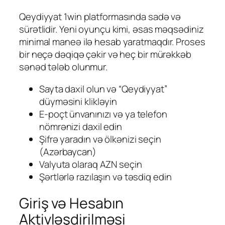
Qeydiyyat 1win platformasında sadə və
sürətlidir. Yeni oyunçu kimi, əsas məqsədiniz
minimal maneə ilə hesab yaratmaqdır. Proses
bir neçə dəqiqə çəkir və heç bir mürəkkəb
sənəd tələb olunmur.
Sayta daxil olun və “Qeydiyyat”
düyməsini klikləyin
E-poçt ünvanınızı və ya telefon
nömrənizi daxil edin
Şifrə yaradın və ölkənizi seçin
(Azərbaycan)
Valyuta olaraq AZN seçin
Şərtlərlə razılaşın və təsdiq edin
Giriş və Hesabın
Aktivləşdirilməsi