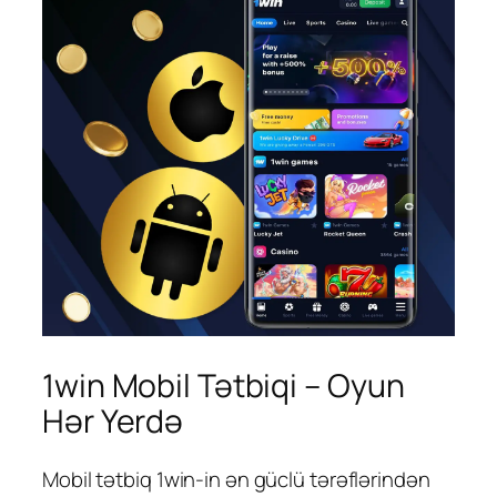
1win Mobil Tətbiqi – Oyun
Hər Yerdə
Mobil tətbiq 1win-in ən güclü tərəflərindən