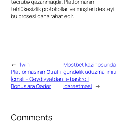
təcrübə qazanmaqdır. Platformanın
təhlükəsizlik protokolları və müştəri dəstəyi
bu prosesi daha rahat edir.
←
1win
Mostbet kazinosunda
Platformasının Ətraflı
gündəlik uduzma limiti
İcmalı – Qeydiyyatdan
ilə bankroll
Bonuslara Qədər
idarəetməsi
→
Comments