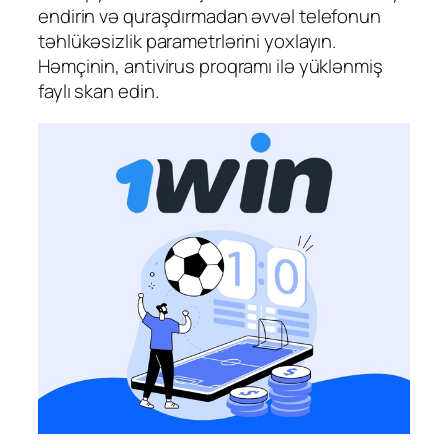
endirin və quraşdırmadan əvvəl telefonun
təhlükəsizlik parametrlərini yoxlayın.
Həmçinin, antivirus proqramı ilə yüklənmiş
faylı skan edin.