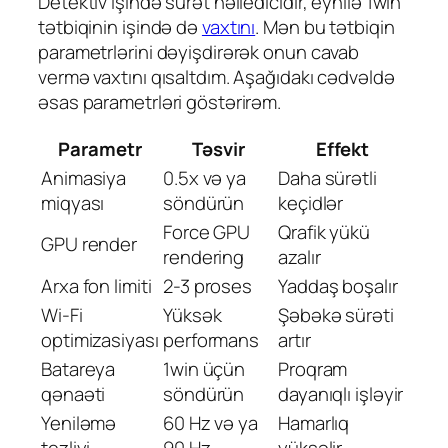
Detektiv işində sürət həlledicidir, eynilə 1win
tətbiqinin işində də
vaxtını
. Mən bu tətbiqin
parametrlərini dəyişdirərək onun cavab
vermə vaxtını qısaltdım. Aşağıdakı cədvəldə
əsas parametrləri göstərirəm.
Parametr
Təsvir
Effekt
Animasiya
0.5x və ya
Daha sürətli
miqyası
söndürün
keçidlər
Force GPU
Qrafik yükü
GPU render
rendering
azalır
Arxa fon limiti
2-3 proses
Yaddaş boşalır
Wi-Fi
Yüksək
Şəbəkə sürəti
optimizasiyası
performans
artır
Batareya
1win üçün
Proqram
qənaəti
söndürün
dayanıqlı işləyir
Yeniləmə
60 Hz və ya
Hamarlıq
tezliyi
90 Hz
yüksəlir