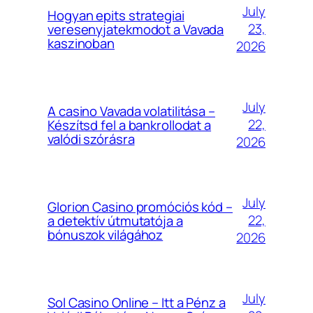
July
Hogyan epits strategiai
23,
veresenyjatekmodot a Vavada
kaszinoban
2026
July
A casino Vavada volatilitása –
22,
Készítsd fel a bankrollodat a
valódi szórásra
2026
July
Glorion Casino promóciós kód –
22,
a detektív útmutatója a
bónuszok világához
2026
July
Sol Casino Online – Itt a Pénz a