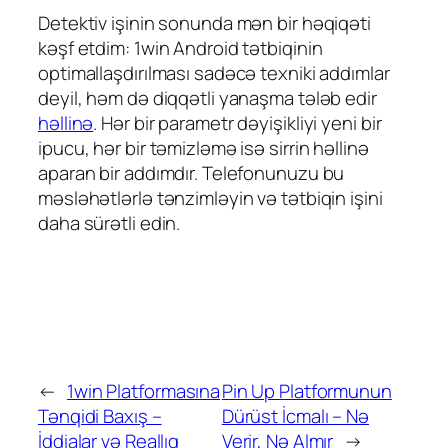
Detektiv işinin sonunda mən bir həqiqəti
kəşf etdim: 1win Android tətbiqinin
optimallaşdırılması sadəcə texniki addımlar
deyil, həm də diqqətli yanaşma tələb edir
həllinə
. Hər bir parametr dəyişikliyi yeni bir
ipucu, hər bir təmizləmə isə sirrin həllinə
aparan bir addımdır. Telefonunuzu bu
məsləhətlərlə tənzimləyin və tətbiqin işini
daha sürətli edin.
←
1win Platformasına
Pin Up Platformunun
Tənqidi Baxış –
Dürüst İcmalı – Nə
İddialar və Reallıq
Verir, Nə Almır
→