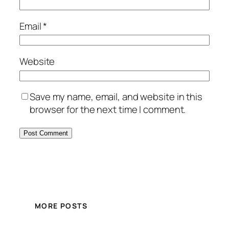
Email
*
Website
Save my name, email, and website in this
browser for the next time I comment.
MORE POSTS