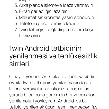
Arxa planda işləməyə icazə verməyin
Ekran parlaqlığını azaldın
Məlumat sinxronizasiyasını söndürün
Telefonu gecə rejiminə keçirin
1win tətbiqini bağladıqdan sonra keşi
təmizləyin
1win Android tətbiqinin
yenilənməsi və təhlükəsizlik
sirrləri
Cinayət yerində ən kiçik detal belə vacibdir,
eynilə 1win tətbiqinin yenilənməsində də.
Köhnə versiyalar təhlükəsizlik boşluqları
yarada bilər, buna görə mən hər zaman son
yeniləmələri yoxlayıram. Android-də bu
tətbiqi yeniləmək üçün rəsmi mənbədən faylı