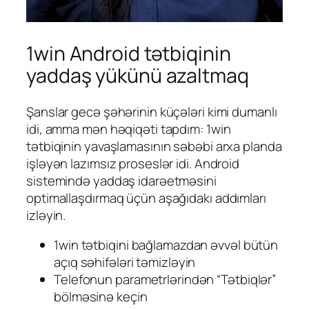
1win Android tətbiqinin
yaddaş yükünü azaltmaq
Şanslar gecə şəhərinin küçələri kimi dumanlı
idi, amma mən həqiqəti tapdım: 1win
tətbiqinin yavaşlamasının səbəbi arxa planda
işləyən lazımsız proseslər idi. Android
sistemində yaddaş idarəetməsini
optimallaşdırmaq üçün aşağıdakı addımları
izləyin.
1win tətbiqini bağlamazdan əvvəl bütün
açıq səhifələri təmizləyin
Telefonun parametrlərindən “Tətbiqlər”
bölməsinə keçin